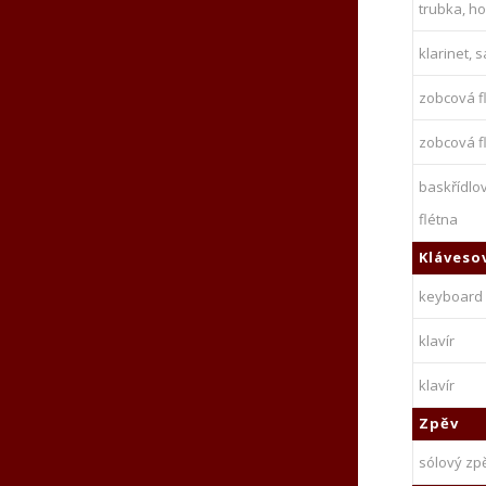
trubka, h
klarinet, 
zobcová fl
zobcová fl
baskřídlo
flétna
Kláveso
keyboard
klavír
klavír
Zpěv
sólový zp