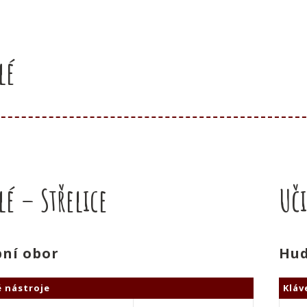
lé
lé – Střelice
Uči
ní obor
Hud
 nástroje
Kláv