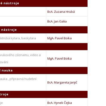
é nástroje
BcA. Zuzana Hrubá
s
BcA. Jan Galia
 nástroje
ektrická kytara, baskytara
MgA. Pavel Boika
zvukového záznamu, video a
MgA. Pavel Boika
cování
í nauka
auka , přípravná hudební
BcA. Margareta Janjič
troje
oje
BcA. Hynek Čejka