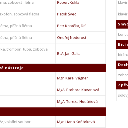
orna, zobcová flétna
Robert Kukla
klavír
saxofon, zobcová flétna
Patrik Švec
klavír
Smyč
étna, příčná flétna
Petr Kotačka, DiS
kont
étna, příčná flétna
Ondřej Nedorost
Bicí
vka, trombon, tuba, zobcová
BcA. Jan Galia
bicí n
Dech
vé nástroje
zobco
Mgr. Karel Vágner
Zpě
MgA. Barbora Kavanová
sólov
MgA. Tereza Hodáňová
ěv, vokální soubor
Mgr. Hana Koňárková