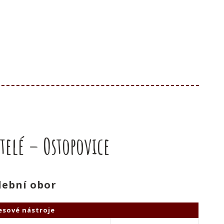
telé – Ostopovice
ební obor
esové nástroje