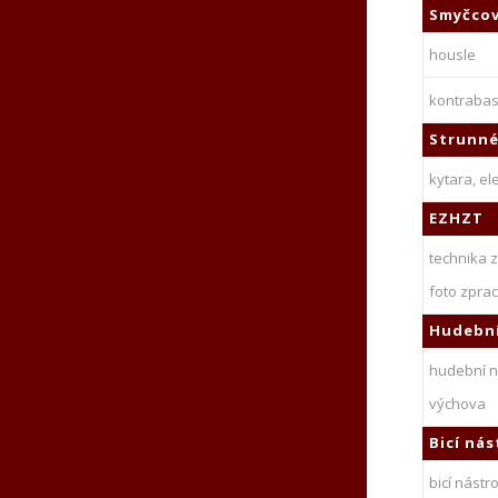
Smyčcov
housle
kontraba
Strunné
kytara, el
EZHZT
technika 
foto zpra
Hudebn
hudební n
výchova
Bicí nás
bicí nástr