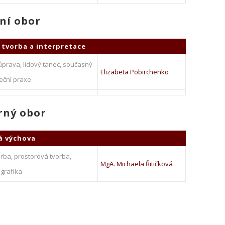
ní obor
 tvorba a interpretace
ůprava, lidový tanec, současný
Elizabeta Pobirchenko
eční praxe
rný obor
á výchova
rba, prostorová tvorba,
MgA. Michaela Řitičková
 grafika