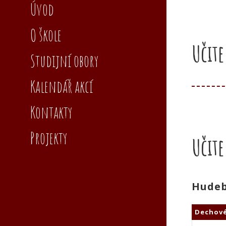
Úvod
O škole
Učite
Studijní obory
Kalendář akcí
Kontakty
Projekty
Učite
Hudeb
Dechové