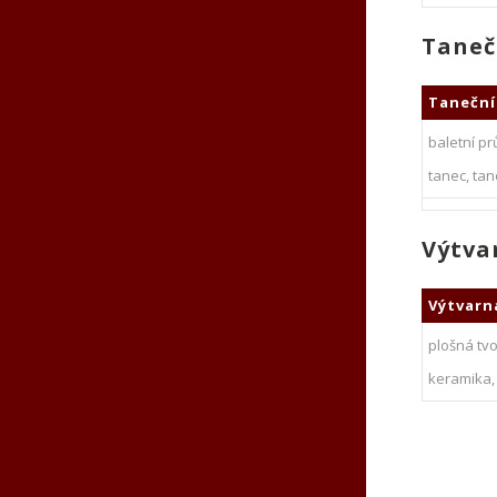
Taneč
Taneční
baletní pr
tanec, tan
Výtva
Výtvarn
plošná tvo
keramika,