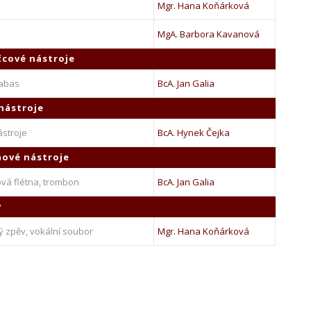
Mgr. Hana Koňárková
MgA. Barbora Kavanová
cové nástroje
rabas
BcA. Jan Galia
 nástroje
ástroje
BcA. Hynek Čejka
ové nástroje
vá flétna, trombon
BcA. Jan Galia
v
ý zpěv, vokální soubor
Mgr. Hana Koňárková