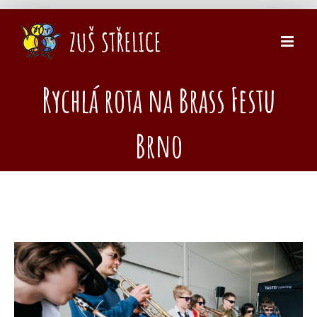
Přeskočit
na
obsah
Rychlá rota na Brass Festu
Brno
Zobrazit
větší
obrázek