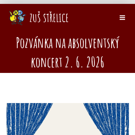
Přeskočit
na
obsah
Pozvánka na absolventský
koncert 2. 6. 2026
Zobrazit
větší
obrázek