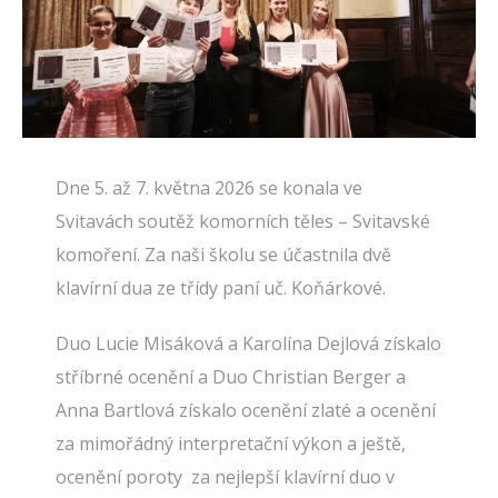
Dne 5. až 7. května 2026 se konala ve
Svitavách soutěž komorních těles – Svitavské
komoření. Za naši školu se účastnila dvě
klavírní dua ze třídy paní uč. Koňárkové.
Duo Lucie Misáková a Karolína Dejlová získalo
stříbrné ocenění a Duo Christian Berger a
Anna Bartlová získalo ocenění zlaté a ocenění
za mimořádný interpretační výkon a ještě,
ocenění poroty za nejlepší klavírní duo v