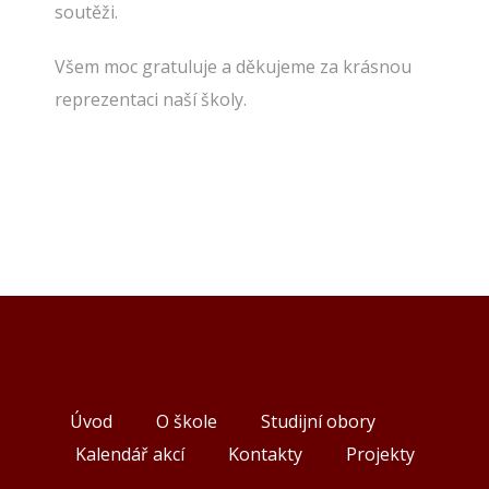
soutěži.
Všem moc gratuluje a děkujeme za krásnou
reprezentaci naší školy.
Úvod
O škole
Studijní obory
Kalendář akcí
Kontakty
Projekty