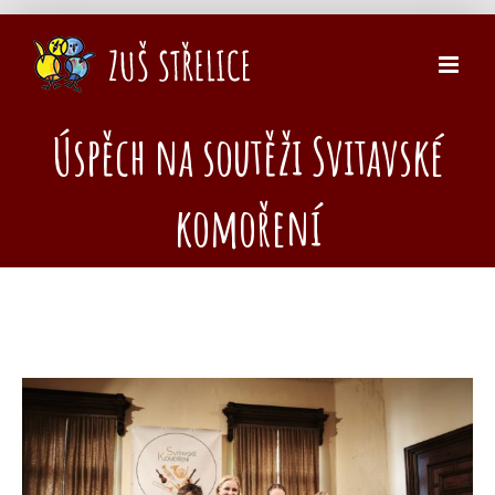
Přeskočit
na
obsah
Úspěch na soutěži Svitavské
komoření
Zobrazit
větší
obrázek