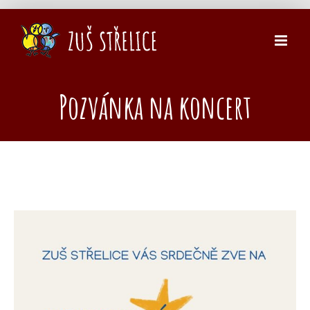
Přeskočit
na
obsah
Pozvánka na koncert
Zobrazit
větší
obrázek