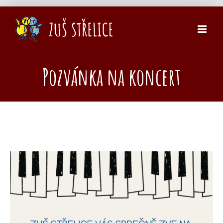
Přeskočit
na
obsah
Pozvánka na koncert
Zobrazit
větší
obrázek