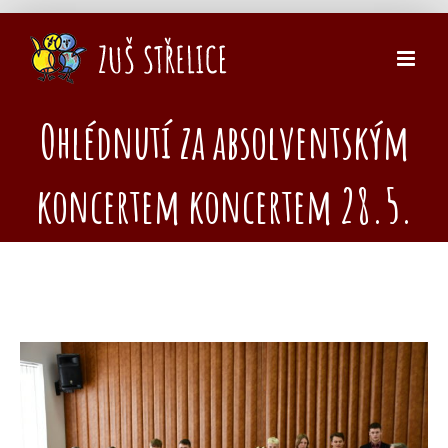
Přeskočit
na
obsah
Ohlédnutí za absolventským
koncertem koncertem 28.5.
Zobrazit
větší
obrázek