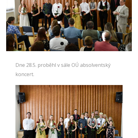
Dne 28.5. proběhl v sále OÚ absolventský
koncert.