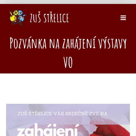
Přeskočit
na
obsah
Pozvánka na zahájení výstavy
VO
Zobrazit
větší
obrázek