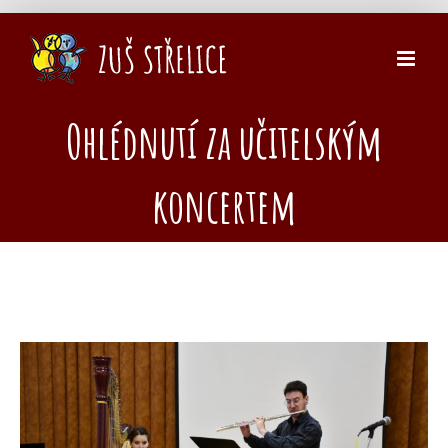
Přeskočit
na
obsah
Ohlédnutí za učitelským
koncertem
Zobrazit
větší
obrázek