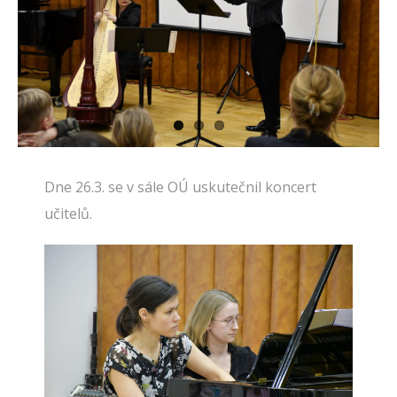
Dne 26.3. se v sále OÚ uskutečnil koncert
učitelů.