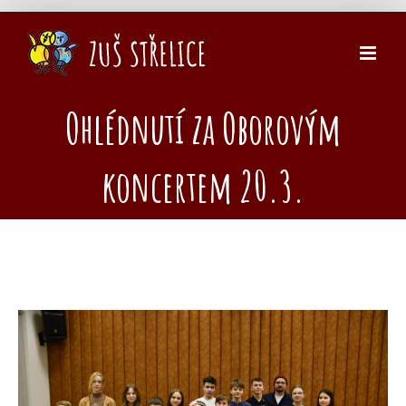
Přeskočit
na
obsah
Ohlédnutí za Oborovým
koncertem 20.3.