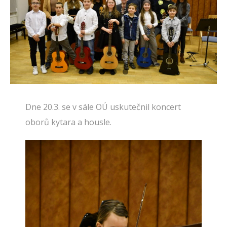
Dne 20.3. se v sále OÚ uskutečnil koncert
oborů kytara a housle.