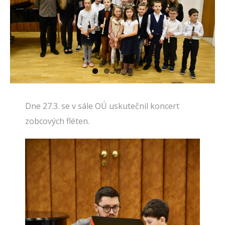
Dne 27.3. se v sále OÚ uskutečnil koncert
zobcových fléten.