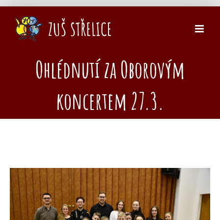
Přeskočit
na
obsah
Ohlédnutí za Oborovým
koncertem 27.3.