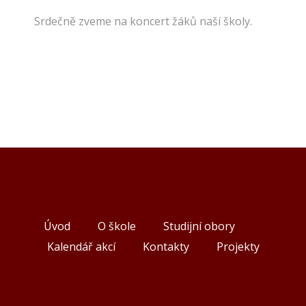
Srdečně zveme na koncert žáků naší školy.
Úvod
O škole
Studijní obory
Kalendář akcí
Kontakty
Projekty