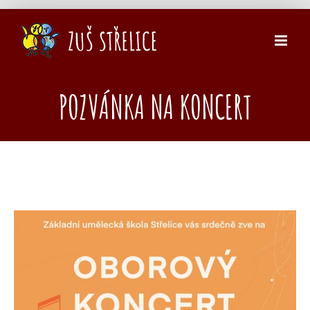
Přeskočit
na
obsah
POZVÁNKA NA KONCERT
Zobrazit
větší
obrázek