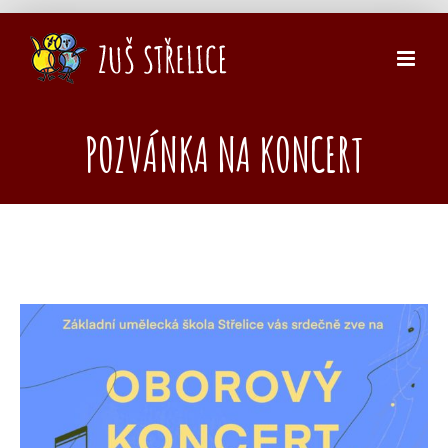
Přeskočit
na
obsah
POZVÁNKA NA KONCERT
Zobrazit
větší
obrázek