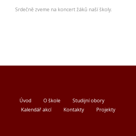
Srdečně zveme na koncert žáků naší školy.
Úvod
O škole
Studijní obory
Kalendář akcí
Kontakty
Projekty