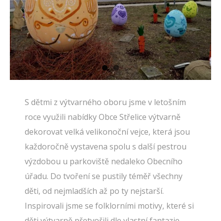
S dětmi z výtvarného oboru jsme v letošním
roce využili nabídky Obce Střelice výtvarně
dekorovat velká velikonoční vejce, která jsou
každoročně vystavena spolu s další pestrou
výzdobou u parkoviště nedaleko Obecního
úřadu. Do tvoření se pustily téměř všechny
děti, od nejmladších až po ty nejstarší.
Inspirovali jsme se folklorními motivy, které si
děti výtvarně přetvořili dle vlastní fantazie.