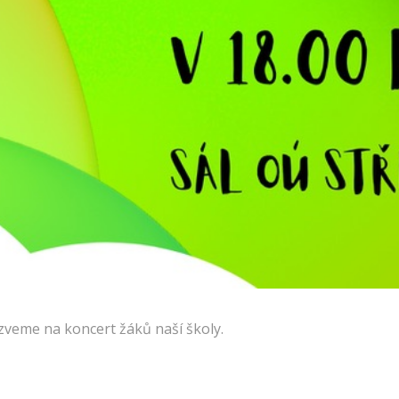
zveme na koncert žáků naší školy.