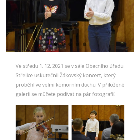
Ve středu 1. 12. 2021 se v sále Obecního úřadu
Střelice uskutečnil Žákovský koncert, který
proběhl ve velmi komorním duchu. V přiložené
galerii se můžete podívat na pár fotografií.