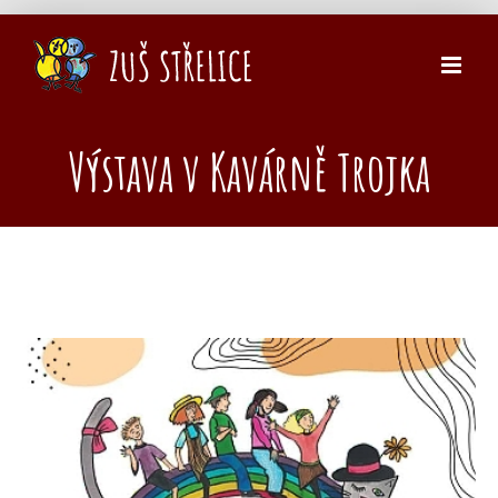
Přeskočit
na
obsah
Výstava v Kavárně Trojka
Zobrazit
větší
obrázek