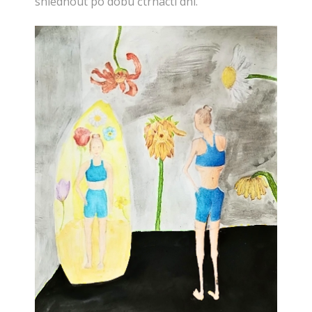
shlédnout po dobu čtrnácti dní.