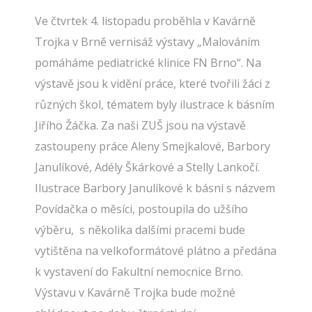
Ve čtvrtek 4. listopadu proběhla v Kavárně
Trojka v Brně vernisáž výstavy „Malováním
pomáháme pediatrické klinice FN Brno“. Na
výstavě jsou k vidění práce, které tvořili žáci z
různých škol, tématem byly ilustrace k básním
Jiřího Žáčka. Za naši ZUŠ jsou na výstavě
zastoupeny práce Aleny Smejkalové, Barbory
Janulíkové, Adély Škárkové a Stelly Lankočí.
Ilustrace Barbory Janulíkové k básni s názvem
Povídačka o měsíci, postoupila do užšího
výběru, s několika dalšími pracemi bude
vytištěna na velkoformátové plátno a předána
k vystavení do Fakultní nemocnice Brno.
Výstavu v Kavárně Trojka bude možné